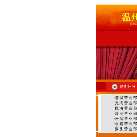
温州外墙清洗
温州地毯清洗
·
鹿 城 营 业 部
·
龙 湾 营 业 部
·
瓯 海 营 业 部
·
瑞 安 营 业 部
·
乐 清 营 业 部
·
永 嘉 营 业 部
·
洞 头 营 业 部
温州环境治理