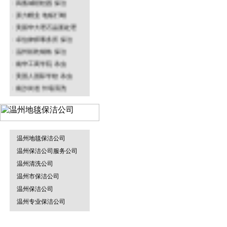
· 派力帽业 地板打蜡
· 美丽华大理石晶面处理
温州园林绿化
垃圾清运车
· 卓信律师事务所 保洁
· 温州裕乾钢铁 保洁
· 南华工商学院 杀虫
· 美国人国际学校 杀虫
· 南沙街道 外墙清洗
温州防水补漏
烟雾机
· 名正鞋业水磨石打蜡
温州地毯保洁公司
温州物业保洁
地毯干洗机
温州保洁公司服务公司
温州清洗公司
温州市保洁公司
温州保洁公司
温州专业保洁公司
温州杀虫灭鼠
割草机
当前位置：
温州保洁公司
>>
行业新闻
>> 温州专业的保洁公司告知