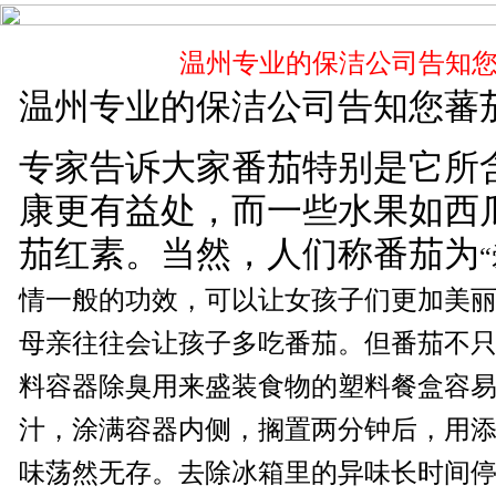
温州专业的保洁公司告知
温州水池清洗
空气监测仪
温州专业的保洁公司告知您蕃
专家告诉大家番茄特别是它所
康更有益处，而一些水果如西
温州石材翻新
洗地车
茄红素。当然，人们称番茄为
“
情一般的功效，可以让女孩子们更加美
温州管道疏通
母亲往往会让孩子多吃番茄。但番茄不
石材翻新机
料容器除臭用来盛装食物的塑料餐盒容
汁，涂满容器内侧，搁置两分钟后，用
保洁产品研发
味荡然无存。去除冰箱里的异味长时间
高空作业吊篮