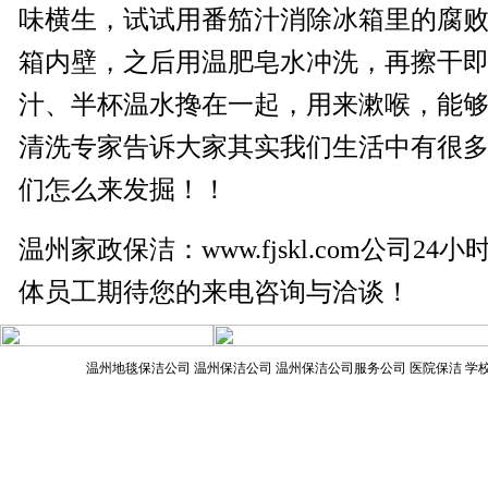
味横生，试试用番笳汁消除冰箱里的腐
箱内壁，之后用温肥皂水冲洗，再擦干
汁、半杯温水搀在一起，用来漱喉，能
高空作业吊板、安全带
清洗
专家告诉大家其实我们生活中有很
们怎么来发掘！！
大功率吸粪车
温州家政保洁：
www.fjskl.com
公司24小时
体员工期待您的来电咨询与洽谈！
升降机
温州地毯保洁公司
温州保洁公司
温州保洁公司服务公司 医院保洁 学校
温州美嘉保洁服务公司 版权所有 地址