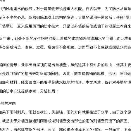
风雨露水的侵袭，对于建筑物来说是重大机能。自古以来，为了防水从屋顶
投入不少的心思。随着钢筋混凝土结构的发达，大量的采用平屋顶后，使得“屋顶
于墙壁却一直未应用所谓的防水技术，只是以外墙的装修或偏干的混凝土本身
 近年来，到处不断的发生钢筋混凝土造成的建筑物外墙渗漏水的问题，而此类
将会造成污染、变色、发霉、腐蚀等不良现象。进而导致不良生锈或因吸水而
漏雨的情形，业非出自屋顶而是出自墙壁，虽然这其中有许多的理由，但其主
只是以“挡雨”的想法来对应这项问题。因此，随着建筑物的规模、形状、细部
细部和材料，经常形成不能够满足防水机能的情形。本文所述，仅针对外墙的
面的防水方法提供参考，分述如后：
外墙的淋雨
下雨时刮风，雨就会横扫，风越强，雨的方向就更接近于水平，由于这个原
，就是由于外墙直接遭到雨淋或淋到墙壁突出部位的雨传到墙壁而流下的原固
所左右，当然建筑物的形状、高度、部位也会造成不同的情况。一般而言，下