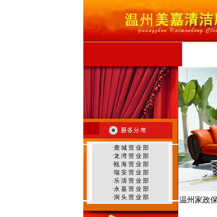
首 页
公
温州外墙清洗
·
鹿 城 营 业 部
温州地毯清洗
·
龙 湾 营 业 部
·
瓯 海 营 业 部
·
瑞 安 营 业 部
·
乐 清 营 业 部
·
永 嘉 营 业 部
·
洞 头 营 业 部
温州家政
温州环境治理