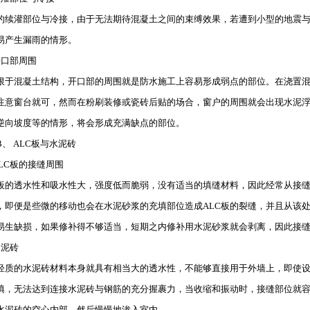
的续灌部位与冷接，由于无法期待混凝土之间的束缚效果，若遭到小型的地震
易产生漏雨的情形。
开口部周围
限于混凝土结构，开口部的周围就是防水施工上容易形成弱点的部位。在浇置
注意窗台就可，然而在粉刷装修或瓷砖后贴的场合，窗户的周围就会出现水泥
逆向坡度等的情形，将会形成充满缺点的部位。
 ALC板与水泥砖
ALC板的接缝周围
C板的透水性和吸水性大，强度低而脆弱，没有适当的填缝材料，因此经常从接
，即便是些微的移动也会在水泥砂浆的充填部位造成ALC板的裂缝，并且从该处
易生缺损，如果修补得不够适当，短期之内修补用水泥砂浆就会剥离，因此接
水泥砖
的水泥砖材料本身就具有相当大的透水性，不能够直接用于外墙上，即使设
填，无法达到连接水泥砖与钢筋的充分握裹力，当收缩和振动时，接缝部位就
水泥砖的空心内部，然后慢慢地渗入室内。