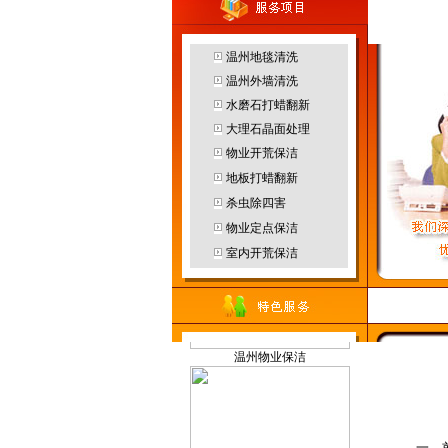
温州地毯清洗
温州外墙清洗
温州园林绿化
水磨石打蜡翻新
大理石晶面处理
物业开荒保洁
地板打蜡翻新
杀虫除四害
温州防水补漏
烟雾机
物业定点保洁
室内开荒保洁
温州物业保洁
地毯干洗机
温州杀虫灭鼠
一、