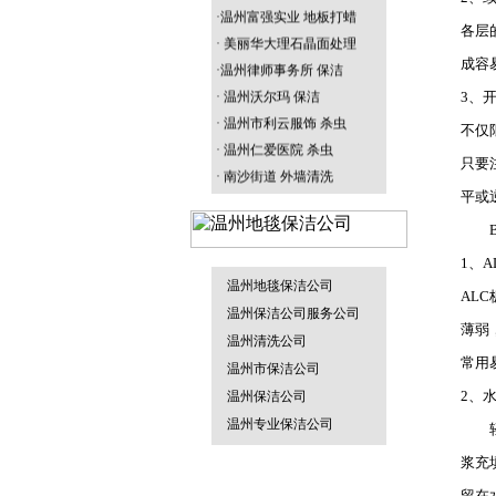
·温州富强实业 地板打蜡
各层
· 美丽华大理石晶面处理
温州园林绿化
垃圾清运车
·温州律师事务所 保洁
成容
· 温州沃尔玛 保洁
3、
· 温州市利云服饰 杀虫
不仅
· 温州仁爱医院 杀虫
只要
· 南沙街道 外墙清洗
温州防水补漏
烟雾机
· 名正鞋业打蜡
平或
B、
1、
温州地毯保洁公司
AL
温州物业保洁
地毯干洗机
温州保洁公司服务公司
薄弱
温州清洗公司
常用
温州市保洁公司
2、
温州保洁公司
温州专业保洁公司
温州杀虫灭鼠
轻质
割草机
浆充
留在