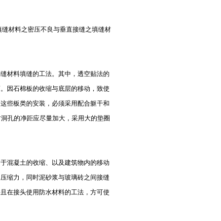
填缝材料之密压不良与垂直接缝之填缝材
填缝材料填缝的工法。其中，透空贴法的
离。因石棉板的收缩与底层的移动，致使
。这些板类的安装，必须采用配合躯干和
时洞孔的净距应尽量加大，采用大的垫圈
于混凝土的收缩、以及建筑物内的移动
的压缩力，同时泥砂浆与玻璃砖之间接缝
并且在接头使用防水材料的工法，方可使