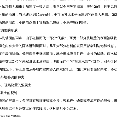
当这种阻力和重力加速度一致之后，雨点就会与等速掉落，无论如何，只要风速达到
大量的雨淋；当风速达到15m/ser时，垂直面将比水平面遭到的雨量大两倍。
易碰到墙面，小的雨点由于容易随风飘落，不易冲突到墙壁。
)、漏雨的形成
墙面的雨点，由于碰撞而使一部分“飞散”，而另一部分从墙壁的表面被吸收
间之内有大量的雨水淋到墙面时，几乎大部分材料的表面层都会到达饱和状态
而在表面移动。倘若雨量更继续增加，就会形成膜并且产生条状的移动。雨水
如在突出部位的未端形成水滴掉落，飞散而产生的“剥离水流”的部位，则会引
的情况下，将会造成从外墙向室内渗入雨水的机会，如此淋到墙面的雨水，移
)、外墙补漏的种类
现场浇置的混凝土
混凝土的裂缝
浇置的混凝土，各层都有续灌接缝或冷接，容易产生蜂窝或充填不良的部分，
从墙壁结构向外突出的连续腰墙，这种情形更为普遍。
续灌部位与冷接