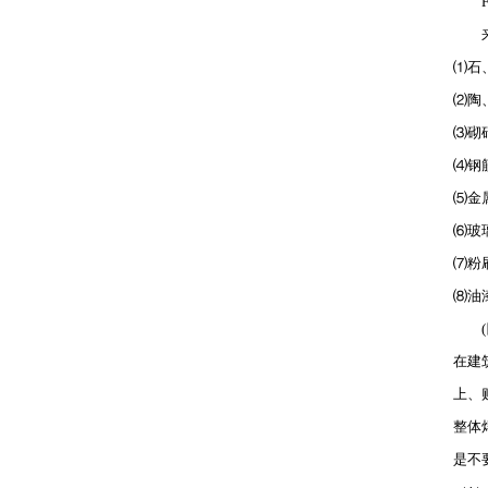
F、
来自
⑴石
高空作业吊板、安全带
⑵陶
⑶砌
⑷钢
⑸金
大功率吸粪车
⑹玻
⑺粉
⑻油
(四
升降机
在建
上、
整体
是不
垃圾清运车