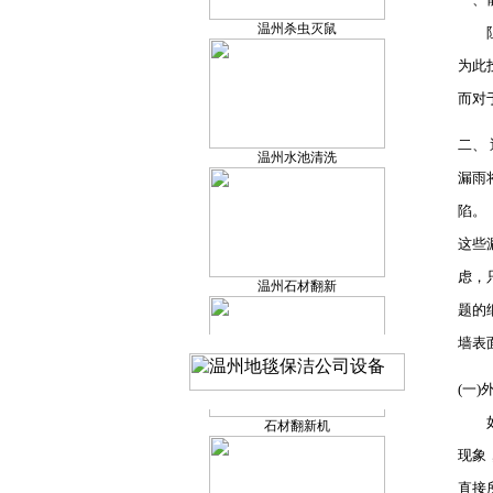
割草机
阻挡
为此
而对
温州水池清洗
空气监测仪
二、
漏雨
陷。
这些
温州石材翻新
洗地车
虑，
题的
墙表
温州管道疏通
(一)
石材翻新机
如果
现象
直接