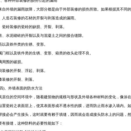
各种外部装修的损伤引起的漏雨
外墙的漏雨故障，大部分都是由于外部装修的损伤所致。如果根据其不同的
、人造石装修的石材的开裂与剥落造成的漏雨。
、瓷砖装修的瓷砖的缺损、开裂、剥落。
砖、水泥砌砖的开裂以及与混凝土之间的接合缝隙。
筋以及铁件类的生锈、变形。
属门框以及铁件类的生锈、变形、箱类的收头处理不良。
璃周围的破损。
刷装修的开裂、浮起、剥落。
漆装修的开裂、剥落。
)、外墙表面的防水方法
筑居住的空间环境中，随着建筑物的规模与形状及外墙各种材料的变化，像涂
贴置瓷砖之表面层上，使其表面形成不透水性的膜，进而防止雨水渗入墙内。
焊接必会产生接头，这时就要有赖于填缝，因而就会造成接头防水上的问题，
要有接缝，这种防料的必要性能如下：