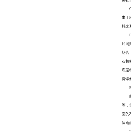
C、
温州水池清洗
由于
空气监测仪
料之
D、
如同
温州石材翻新
场合
洗地车
石棉
底层
将螺
温州管道疏通
石材翻新机
E、
此类
等，
面的
保洁产品研发
高空作业吊篮
漏雨