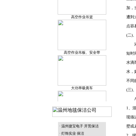
保洁产品研发
高空作业吊篮
加，
遭到
点容
(二
温州外墙清洗
高空作业吊板、安全带
淋到
短时
水滴
水，
温州地毯清洗
大功率吸粪车
不同
(三
A、
1、
温州环境治理
升降机
· 温州塑胶厂 外墙清洗
现场
· 温州捷宝电子
开荒保洁
壁或
· 灯饰实业 保洁
2、