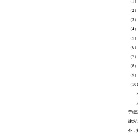
（1
（2
（3
（4
（5
（6
（7
（8
（9
（1
三
近年
于经
建筑
外，