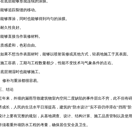
）在底层能够形成连续的涂膜。
）能够追踪裂缝的移动。
）能够厚涂，同时也能够得到均匀的涂膜。
）耐久性良好。
）能够直接当作装修材料。
）质感柔和，色彩自由。
）如果不想当作表面材时，能够以喷射装修或其他方式，轻易地施工于其表面。
）施工容易，工期与工程数量都少，性能不变技术与气象条件的左右。
）底层潮湿时也能够施工。
0）修补与重涂都很容易。
、结论
来，外墙的漏雨导致建筑物室内空间二度缺陷的事件层出不穷，此不但有碍
济成长，人民的生活水平日渐提高，建筑的“防水设计”实不容仍停滞在“挡雨”
设计上要有完整的规划，从基地调查、设计、结构计算、施工品质管制以及使
并须着重外墙防水工程的考量，确保居住安全及卫生。