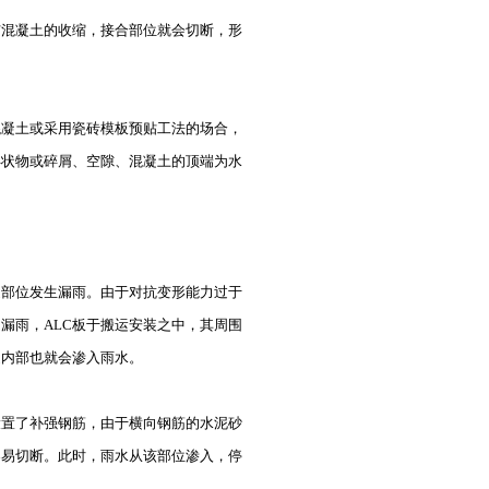
与混凝土的收缩，接合部位就会切断，形
混凝土或采用瓷砖模板预贴工法的场合，
浮状物或碎屑、空隙、混凝土的顶端为水
缝部位发生漏雨。由于对抗变形能力过于
漏雨，ALC板于搬运安装之中，其周围
缝内部也就会渗入雨水。
置了补强钢筋，由于横向钢筋的水泥砂
容易切断。此时，雨水从该部位渗入，停