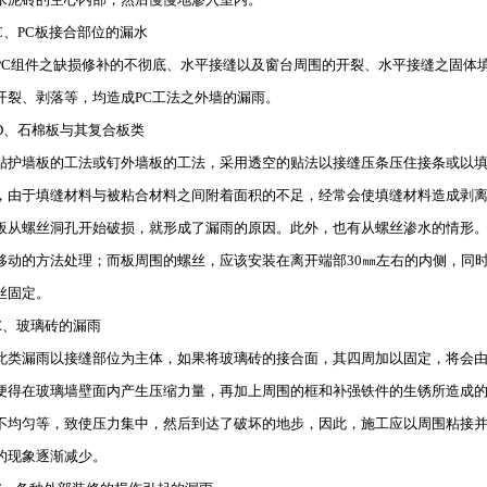
PC板接合部位的漏水
PC组件之缺损修补的不彻底、水平接缝以及窗台周围的开裂、水平接缝之固体
开裂、剥落等，均造成PC工法之外墙的漏雨。
石棉板与其复合板类
贴护墙板的工法或钉外墙板的工法，采用透空的贴法以接缝压条压住接条或以
，由于填缝材料与被粘合材料之间附着面积的不足，经常会使填缝材料造成剥
板从螺丝洞孔开始破损，就形成了漏雨的原因。此外，也有从螺丝渗水的情形
移动的方法处理；而板周围的螺丝，应该安装在离开端部30㎜左右的内侧，同
丝固定。
玻璃砖的漏雨
漏雨以接缝部位为主体，如果将玻璃砖的接合面，其四周加以固定，将会由
便得在玻璃墙壁面内产生压缩力量，再加上周围的框和补强铁件的生锈所造成
不均匀等，致使压力集中，然后到达了破坏的地步，因此，施工应以周围粘接
的现象逐渐减少。