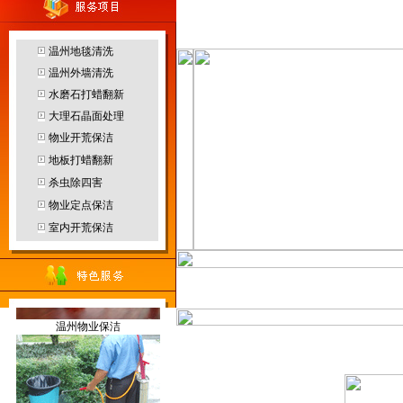
温州环境治理
客服中心
温州地毯清洗
温州外墙清洗
水磨石打蜡翻新
温州园林绿化
大理石晶面处理
物业开荒保洁
地板打蜡翻新
杀虫除四害
物业定点保洁
温州防水补漏
烟雾机
室内开荒保洁
当前位置：
温州保洁
>>
服务范
温州物业保洁
地毯干洗机