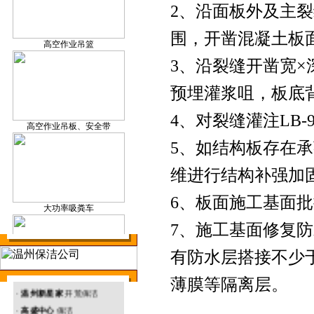
2、沿面板外及主
保洁产品研发
围，开凿混凝土板
高空作业吊篮
3、沿裂缝开凿宽×深
预埋灌浆咀，板底
温州外墙清洗
4、对裂缝灌注LB
高空作业吊板、安全带
5、如结构板存在
维进行结构补强加
温州地毯清洗
6、板面施工基面批
大功率吸粪车
7、施工基面修复
有防水层搭接不少于
· 温州塑胶厂 外墙清洗
温州环境治理
薄膜等隔离层。
升降机
·
温州新星家
开荒保洁
·
高盛中心
保洁