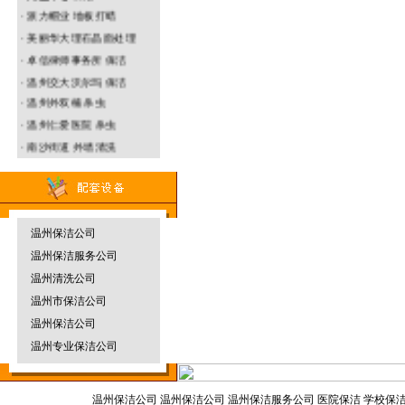
· 派力帽业 地板打蜡
· 美丽华大理石晶面处理
温州园林绿化
· 卓信律师事务所 保洁
垃圾清运车
· 温州交大沃尔玛 保洁
·
温州
外双楠 杀虫
· 温州仁爱医院 杀虫
· 南沙街道 外墙清洗
温州防水补漏
· 名正鞋业水磨石打蜡
烟雾机
温州保洁公司
温州保洁服务公司
温州物业保洁
地毯干洗机
温州清洗公司
温州市保洁公司
温州保洁公司
温州专业保洁公司
温州杀虫灭鼠
割草机
温州保洁公司
温州保洁公司 温州保洁服务公司 医院保洁 学校保