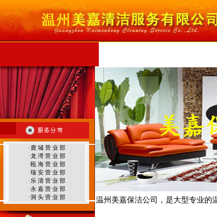
首 页
公司简介
服务范围
服务项目
行
温州外墙清洗
·
鹿 城 营 业 部
·
龙 湾 营 业 部
温州地毯清洗
·
瓯 海 营 业 部
·
瑞 安 营 业 部
·
乐 清 营 业 部
·
永 嘉 营 业 部
·
洞 头 营 业 部
温州美嘉保洁公司，是大型专业的