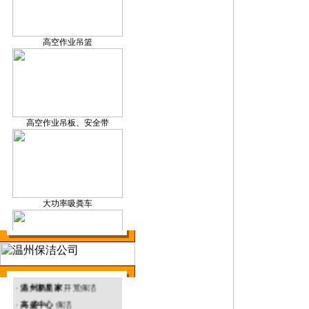
保洁产品研发
高空作业吊篮
温州外墙清洗
高空作业吊板、安全带
温州地毯清洗
大功率吸粪车
· 温州塑胶厂 外墙清洗
温州环境治理
升降机
·
温州新星家
开荒保洁
·
高盛中心
保洁