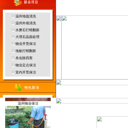
客服中心
温州地毯清洗
温州外墙清洗
水磨石打蜡翻新
温州园林绿化
大理石晶面处理
物业开荒保洁
地板打蜡翻新
杀虫除四害
物业定点保洁
温州防水补漏
烟雾机
室内开荒保洁
当前位置：
温州保洁
>>
服务范
温州物业保洁
地毯干洗机