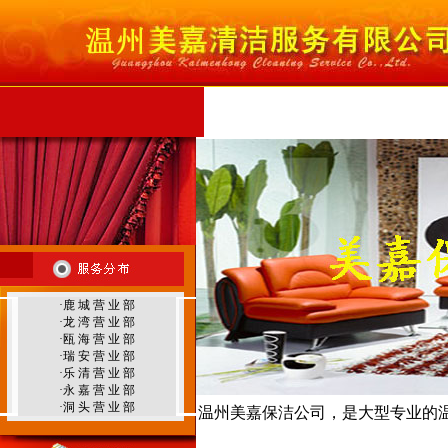
首 页
公司简介
服务范围
服务项目
行
温州外墙清洗
·
鹿 城 营 业 部
·
龙 湾 营 业 部
温州地毯清洗
·
瓯 海 营 业 部
·
瑞 安 营 业 部
·
乐 清 营 业 部
·
永 嘉 营 业 部
·
洞 头 营 业 部
温州美嘉保洁公司，是大型专业的
温州环境治理