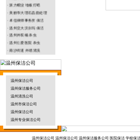
· 派力帽业 地板打蜡
· 美丽华大理石晶面处理
温州园林绿化
· 卓信律师事务所 保洁
垃圾清运车
· 温州交大沃尔玛 保洁
·
温州
外双楠 杀虫
· 温州仁爱医院 杀虫
· 南沙街道 外墙清洗
温州防水补漏
· 名正鞋业水磨石打蜡
烟雾机
温州保洁公司
温州保洁服务公司
温州物业保洁
地毯干洗机
温州清洗公司
温州市保洁公司
温州保洁公司
温州专业保洁公司
温州杀虫灭鼠
割草机
温州保洁公司
温州保洁公司 温州保洁服务公司 医院保洁 学校保