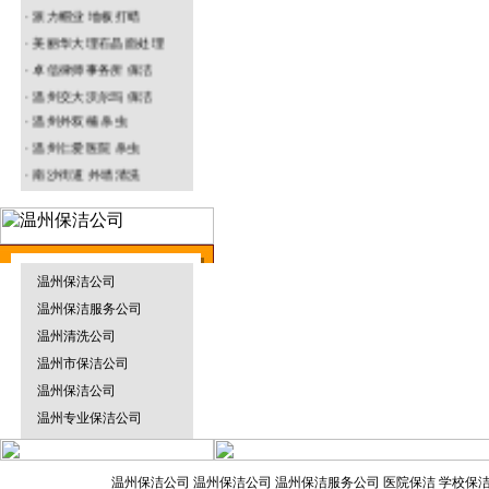
· 派力帽业 地板打蜡
· 美丽华大理石晶面处理
温州园林绿化
· 卓信律师事务所 保洁
垃圾清运车
· 温州交大沃尔玛 保洁
·
温州
外双楠 杀虫
· 温州仁爱医院 杀虫
· 南沙街道 外墙清洗
温州防水补漏
· 名正鞋业水磨石打蜡
烟雾机
温州保洁公司
温州保洁服务公司
温州物业保洁
地毯干洗机
温州清洗公司
温州市保洁公司
温州保洁公司
温州专业保洁公司
温州杀虫灭鼠
割草机
温州保洁公司
温州保洁公司 温州保洁服务公司 医院保洁 学校保