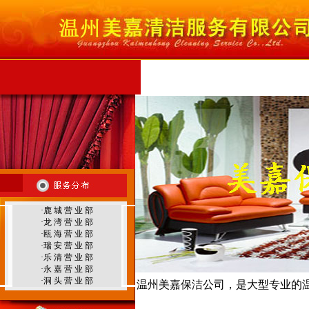
首 页
公司简介
服务范围
服务项目
行
温州外墙清洗
·
鹿 城 营 业 部
·
龙 湾 营 业 部
温州地毯清洗
·
瓯 海 营 业 部
·
瑞 安 营 业 部
·
乐 清 营 业 部
·
永 嘉 营 业 部
·
洞 头 营 业 部
温州美嘉保洁公司，是大型专业的
温州环境治理