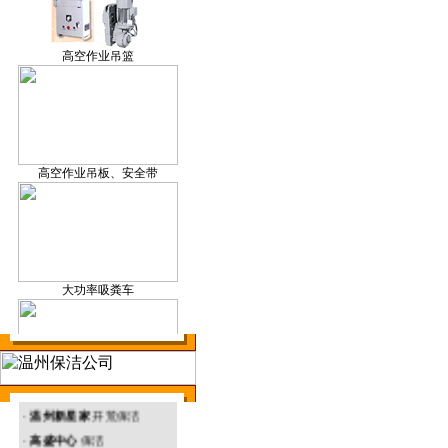
保洁产品研发
高空作业吊篮
温州外墙清洗
高空作业吊板、安全带
温州地毯清洗
大功率吸粪车
温州环境治理
· 温州塑胶厂 外墙清洗
升降机
·
温州新星家
开荒保洁
·
高盛中心
保洁