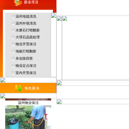
客服中心
温州地毯清洗
温州外墙清洗
水磨石打蜡翻新
温州园林绿化
大理石晶面处理
物业开荒保洁
地板打蜡翻新
杀虫除四害
温州防水补漏
物业定点保洁
烟雾机
室内开荒保洁
当前位置：
温州保洁
>>
服务范
温州物业保洁
地毯干洗机