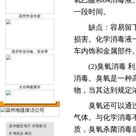
氧乙酸和84消毒
保洁产品研发
一段时间。
高空作业吊篮
缺点：容易留下
损害。化学消毒液
温州外墙清洗
高空作业吊板、安全带
车内饰和金属部件
(2)臭氧消毒 
消毒。臭氧是一种
温州地毯清洗
大功率吸粪车
物，当其达到规定
臭氧还可以通过氧
温州环境治理
气体。与化学消毒
· 温州塑胶厂 外墙清洗
升降机
· 温州捷宝电子
开荒保洁
质，臭氧杀菌消毒
· 灯饰实业 保洁