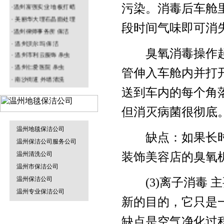
·温州富强实业 地板打蜡
污染。消毒后车舱
· 美丽华大理石晶面处理
温州园林绿化
段时间气味即可消
垃圾清运车
·温州律师事务所 保洁
· 温州沃尔玛 保洁
臭氧消毒操作起
· 温州市利云服饰 杀虫
· 温州仁爱医院 杀虫
管伸入车舱内并打
· 南沙街道 外墙清洗
温州防水补漏
烟雾机
· 名正鞋业打蜡
送到车内的每个角
但消灭病菌很彻底
温州地毯保洁公司
缺点：如果长时
温州物业保洁
温州保洁公司服务公司
地毯干洗机
温州清洗公司
装饰美容店的臭氧
温州市保洁公司
温州保洁公司
(3)离子消毒 
温州专业保洁公司
温州杀虫灭鼠
新的目的，它只是
割草机
缺点是空气净化过