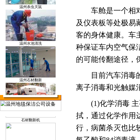
温州杀虫灭鼠
割草机
车舱是一个相对
及仪表板等处极易
客的身体健康。车
温州水池清洗
空气监测仪
种保证车内空气保
的可能传翻途径，
目前汽车消毒的
温州石材翻新
洗地车
离子消毒和光触媒
(1)化学消毒 
温州管道疏通
拭，通过化学作用
石材翻新机
行，病菌杀灭也比