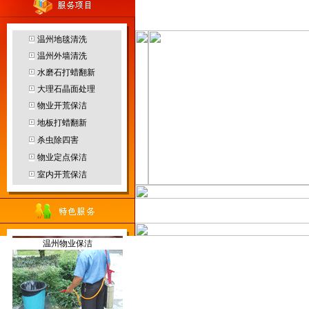
客服中心
温州地毯清洗
温州外墙清洗
温州园林绿化
水磨石打蜡翻新
大理石晶面处理
物业开荒保洁
地板打蜡翻新
杀虫除四害
温州防水补漏
物业定点保洁
烟雾机
室内开荒保洁
当前位置：
温州保洁公司
>>
服
温州物业保洁
地毯干洗机