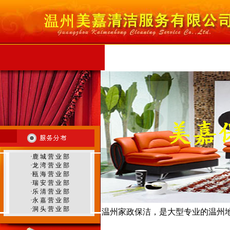
首 页
公司简介
服务范围
服务项目
行
温州外墙清洗
·
鹿 城 营 业 部
温州地毯清洗
·
龙 湾 营 业 部
·
瓯 海 营 业 部
·
瑞 安 营 业 部
·
乐 清 营 业 部
·
永 嘉 营 业 部
·
洞 头 营 业 部
温州家政保洁，是大型专业的温州
温州环境治理