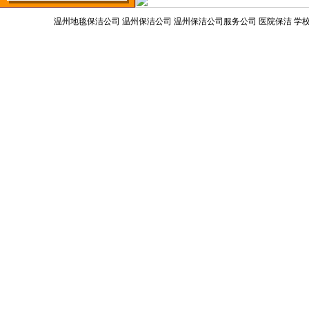
温州地毯保洁公司
温州保洁公司
温州保洁公司服务公司 医院保洁 学校
高空作业吊板、安全带
温州美嘉保洁服务公司 版权所
大功率吸粪车
升降机
垃圾清运车