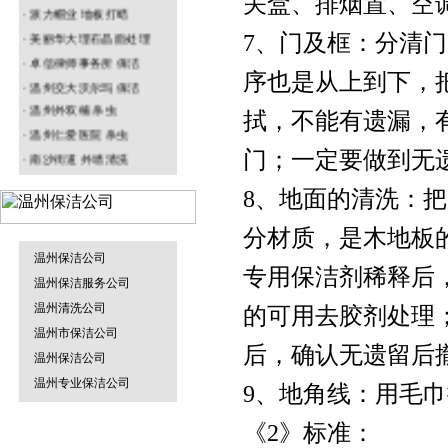
关盒、排烟置、空
· 派力帽业 地板打蜡
· 美丽华大理石晶面处理
7、门及框：分清
温州园林绿化
垃圾清运车
· 卓信律师事务所 保洁
序也是从上到下，
· 温州交大沃尔玛 保洁
·
温州
外双楠 杀虫
拭，不能有遗漏，
· 温州仁爱医院 杀虫
· 南沙街道 外墙清洗
门；一定要做到无
温州防水补漏
烟雾机
· 名正鞋业水磨石打蜡
8、地面的清洗：
分材质，是木地板
温州保洁公司
专用保洁剂稀释后
温州物业保洁
温州保洁服务公司
地毯干洗机
温州清洗公司
的可用去胶剂处理
温州市保洁公司
后，确认无遗留后
温州保洁公司
温州专业保洁公司
9、地角线：用毛
温州杀虫灭鼠
割草机
《2》标准：