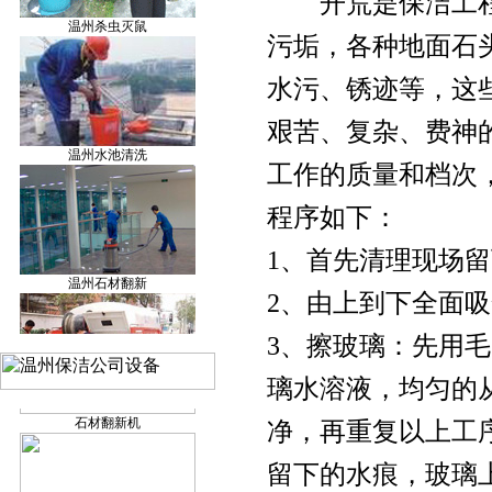
开荒是保洁工程
温州杀虫灭鼠
割草机
污垢，各种地面石
水污、锈迹等，这
艰苦、复杂、费神
温州水池清洗
空气监测仪
工作的质量和档次
程序如下：
1、首先清理现场
温州石材翻新
洗地车
2、由上到下全面
3、擦玻璃：先用
璃水溶液，均匀的
温州管道疏通
石材翻新机
净，再重复以上工
留下的水痕，玻璃