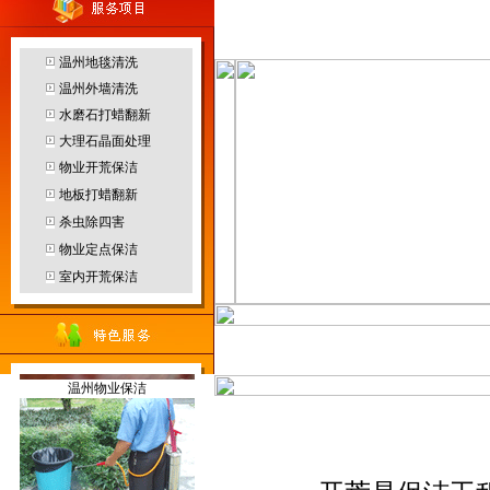
客服中心
温州地毯清洗
温州外墙清洗
温州园林绿化
水磨石打蜡翻新
大理石晶面处理
物业开荒保洁
地板打蜡翻新
杀虫除四害
温州防水补漏
物业定点保洁
烟雾机
室内开荒保洁
当前位置：
温州保洁
>>
服务范
温州物业保洁
地毯干洗机