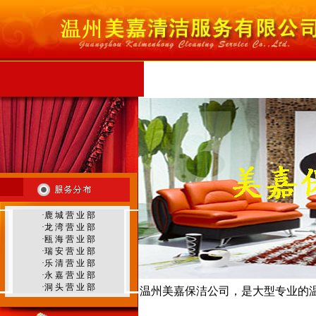
首 页
公司简介
服务范围
服务项目
行
温州外墙清洗
·
鹿 城 营 业 部
温州地毯清洗
·
龙 湾 营 业 部
·
瓯 海 营 业 部
·
瑞 安 营 业 部
·
乐 清 营 业 部
·
永 嘉 营 业 部
·
洞 头 营 业 部
温州美嘉保洁公司，是大型专业的
温州环境治理