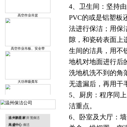
4、卫生间：坚持
保洁产品研发
高空作业吊篮
PVC的或是铝塑
法进行保洁；用保
隙，和瓷砖表面上
温州外墙清洗
高空作业吊板、安全带
生间的洁具，用不
地机对地面进行后
洗地机洗不到的角
温州地毯清洗
大功率吸粪车
无遗漏后，再用干
5、厨房：程序同
洁重点。
温州环境治理
· 温州塑胶厂 外墙清洗
升降机
6、卧室及大厅：
·
温州新星家
开荒保洁
·
高盛中心
保洁