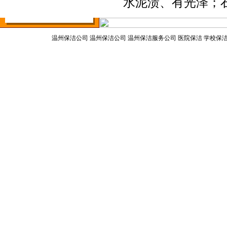
水泥渍、有光泽；
温州保洁公司
温州保洁公司 温州保洁服务公司 医院保洁 学校保
高空作业吊板、安全带
温州美嘉保洁服务公司 版权所有 地址
大功率吸粪车
升降机