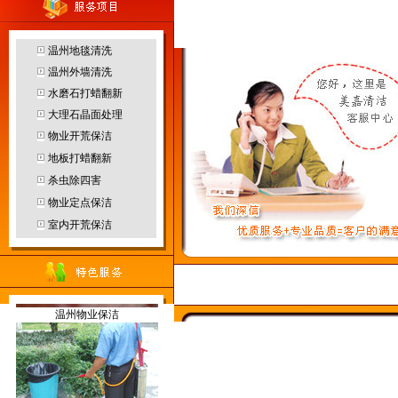
客服中心
温州地毯清洗
温州外墙清洗
温州园林绿化
水磨石打蜡翻新
大理石晶面处理
物业开荒保洁
地板打蜡翻新
杀虫除四害
温州防水补漏
物业定点保洁
烟雾机
室内开荒保洁
当前位置：
温州保洁
>>
服务范
温州物业保洁
地毯干洗机