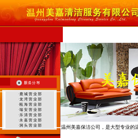
首 页
公司简介
服务范围
服务项目
行
温州外墙清洗
·
鹿 城 营 业 部
温州地毯清洗
·
龙 湾 营 业 部
·
瓯 海 营 业 部
·
瑞 安 营 业 部
·
乐 清 营 业 部
·
永 嘉 营 业 部
·
洞 头 营 业 部
温州美嘉保洁公司，是大型专业的
温州环境治理