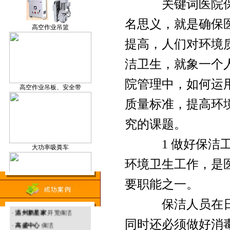
关键词医院保洁 
保洁产品研发
高空作业吊篮
名思义，就是确保
提高，人们对环境
洁卫生，就象一个
温州外墙清洗
高空作业吊板、安全带
院管理中，如何运
质量标准，提高环
究的课题。
温州地毯清洗
大功率吸粪车
1 做好保洁工作
环境卫生工作，是
要职能之一。
温州环境治理
· 温州塑胶厂 外墙清洗
升降机
保洁人员在日常
·
温州新星家
开荒保洁
同时还必须做好消
·
高盛中心
保洁