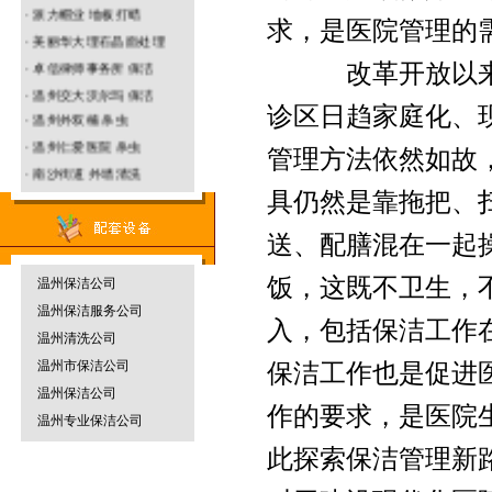
· 派力帽业 地板打蜡
求，是医院管理的
· 美丽华大理石晶面处理
温州园林绿化
· 卓信律师事务所 保洁
垃圾清运车
改革开放以来，
· 温州交大沃尔玛 保洁
诊区日趋家庭化、
·
温州
外双楠 杀虫
· 温州仁爱医院 杀虫
管理方法依然如故
· 南沙街道 外墙清洗
温州防水补漏
烟雾机
· 名正鞋业水磨石打蜡
具仍然是靠拖把、
送、配膳混在一起
饭，这既不卫生，
温州保洁公司
温州物业保洁
温州保洁服务公司
地毯干洗机
入，包括保洁工作
温州清洗公司
温州市保洁公司
保洁工作也是促进
温州保洁公司
作的要求，是医院
温州专业保洁公司
温州杀虫灭鼠
割草机
此探索保洁管理新