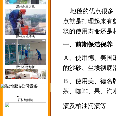
温州杀虫灭鼠
割草机
地毯的优点很多
点就是打理起来有
毯的使用寿命还是
温州水池清洗
空气监测仪
一、前期保洁保养
Ａ、使用德、美国
温州石材翻新
洗地车
的沙砂、尘埃彻底
Ｂ、使用美、德名
茶、咖啡、果、汽
温州管道疏通
石材翻新机
渍及柏油污渍等