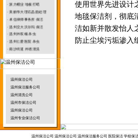
使用世界先进设计
· 派力帽业 地板打蜡
· 美丽华大理石晶面处理
地毯保洁剂，彻底
温州园林绿化
· 卓信律师事务所 保洁
垃圾清运车
· 温州交大沃尔玛 保洁
洁如新并散发怡人
·
温州
外双楠 杀虫
防止尘埃污垢渗入
· 温州仁爱医院 杀虫
· 南沙街道 外墙清洗
温州防水补漏
烟雾机
· 名正鞋业水磨石打蜡
温州保洁公司
温州保洁服务公司
温州物业保洁
地毯干洗机
温州清洗公司
温州市保洁公司
温州保洁公司
温州专业保洁公司
温州杀虫灭鼠
割草机
温州保洁公司
温州保洁公司 温州保洁服务公司 医院保洁 学校保