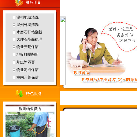
客服中心
温州地毯清洗
温州外墙清洗
水磨石打蜡翻新
温州园林绿化
大理石晶面处理
物业开荒保洁
地板打蜡翻新
杀虫除四害
温州防水补漏
物业定点保洁
烟雾机
室内开荒保洁
当前位置：
温州保洁
>>
服务范
温州物业保洁
地毯干洗机