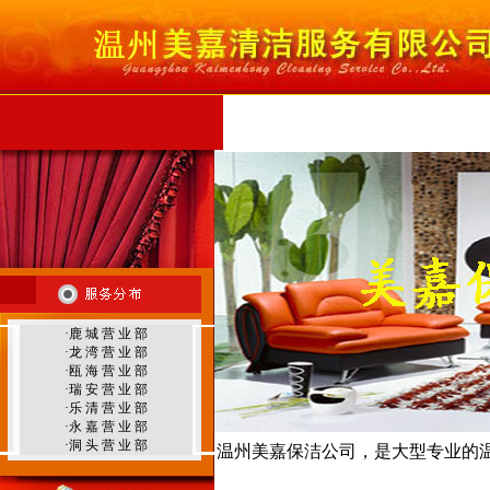
首 页
公司简介
服务范围
服务项目
行
温州外墙清洗
·
鹿 城 营 业 部
温州地毯清洗
·
龙 湾 营 业 部
·
瓯 海 营 业 部
·
瑞 安 营 业 部
·
乐 清 营 业 部
·
永 嘉 营 业 部
·
洞 头 营 业 部
温州美嘉保洁公司，是大型专业的
温州环境治理