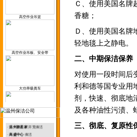
Ｃ、使用美国名牌
保洁产品研发
高空作业吊篮
香糖；
Ｄ、使用美国名牌
轻地毯上之静电。
温州外墙清洗
高空作业吊板、安全带
二、中期保洁保养
对使用一段时间后
温州地毯清洗
大功率吸粪车
利和德等国专业用
剂，快速、彻底地
及各种油性污渍、
温州环境治理
· 温州塑胶厂 外墙清洗
升降机
三、彻底、复原性
·
温州新星家
开荒保洁
·
高盛中心
保洁